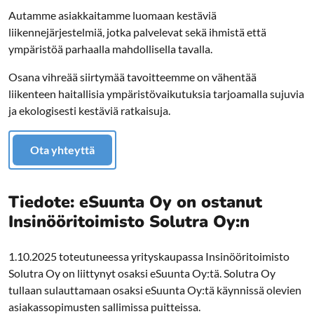
Autamme asiakkaitamme luomaan kestäviä
liikennejärjestelmiä, jotka palvelevat sekä ihmistä että
ympäristöä parhaalla mahdollisella tavalla.
Osana vihreää siirtymää tavoitteemme on vähentää
liikenteen haitallisia ympäristövaikutuksia tarjoamalla sujuvia
ja ekologisesti kestäviä ratkaisuja.
Ota yhteyttä
Tiedote: eSuunta Oy on ostanut
Insinööritoimisto Solutra Oy:n
1.10.2025 toteutuneessa yrityskaupassa Insinööritoimisto
Solutra Oy on liittynyt osaksi eSuunta Oy:tä. Solutra Oy
tullaan sulauttamaan osaksi eSuunta Oy:tä käynnissä olevien
asiakassopimusten sallimissa puitteissa.