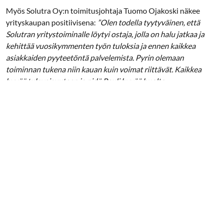
Myös Solutra Oy:n toimitusjohtaja Tuomo Ojakoski näkee
yrityskaupan positiivisena:
”Olen todella tyytyväinen, että
Solutran yritystoiminalle löytyi ostaja, jolla on halu jatkaa ja
kehittää vuosikymmenten työn tuloksia ja ennen kaikkea
asiakkaiden pyyteetöntä palvelemista. Pyrin olemaan
toiminnan tukena niin kauan kuin voimat riittävät. Kaikkea
hyvää tulevaisuuteen ja pidä Pauli hyvää huolta
henkilökunnasta”
Lisätietoja voi kysellä:
Pauli Kinnunen, p. 040 631 5086
Tuomo Ojakoski, p 040 701 9454
Lisää palveluistamme:
www.esuunta.fi
www.solutra.fi
Ystävällisin terveisin,
eSuunta Oy & Insinööritoimisto Solutra Oy