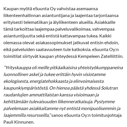
Kaupan myötä eSuunta Oy vahvistaa asemaansa
liikenteenhallinnan asiantuntijana ja laajentaa tarjontaansa
erityisesti telematiikan ja älyliikenteen alueilla. Asiakkaille
tämä tarkoittaa laajempaa palveluvalikoimaa, vahvempaa
asiantuntijuutta sekä entistä kattavampaa tukea. Kaikki
olemassa olevat asiakassopimukset jatkuvat entisin ehdoin,
eikä palveluiden saatavuuteen tule katkoksia. eSuunta Oy:n
toimitilat siirtyvät kaupan yhteydessä Kempeleen Zatelliittiin.
”Yrityskauppa oli meille pitkäaikaisina yhteistyökumppaneina
luonnollinen askel ja tukee erittäin hyvin visiotamme
ekologisesta, energiatehokkaasta ja elinvoimaisesta
kaupunkiympäristöstä. On hienoa päästä yhdessä Solutran
raudanlujien ammattilaistan kanssa visioimaan ja
kehittämään tulevaisuuden liikenneratkaisuja. Pystymme
palvelemaan asiakkaitamme nyt entistä monipuolisemmin ja
laajemmilla resursseilla,”
sanoo eSuunta Oy:n toimitusjohtaja
Pauli Kinnunen.